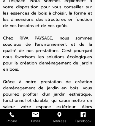
à l'espace. Nous sommes également à
votre disposition pour vous conseiller sur
les essences de bois à choisir, la forme et
les dimensions des structures en fonction
de vos besoins et de vos goûts.
Chez RIVA PAYSAGE, nous sommes
soucieux de l'environnement et de la
qualité de nos prestations. C'est pourquoi
nous favorisons les solutions écologiques
pour la création d'aménagement de jardin
en bois.
Grâce à notre prestation de création
d'aménagement de jardin en bois, vous
pourrez profiter d'un jardin esthétique,
fonctionnel et durable, qui saura mettre en
valeur votre espace extérieur. Alors
n'hésitez plus et contactez-nous dès
maintenant pour en savoir plus sur nos
Phone
Email
Address
Facebook
services !