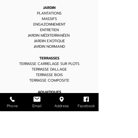
JARDIN
PLANTATIONS
MASSIFS
ENGAZONNEMENT
ENTRETIEN
JARDIN MÉDITERRANÉEN
JARDIN EXOTIQUE
JARDIN NORMAND
TERRASSES
TERRASSE CARRELAGE SUR PLOTS
TERRASSE DALLAGE
TERRASSE BOIS
TERRASSE COMPOSITE
AQUATIQUES
BASSINS
FONTAINES
Phone
Email
Address
Facebook
PISCINE URBAINE
SPA
PLAN D'EAU NATUREL
GESTION DE ZONES HUMIDES
PORTAILS & CLOTURES