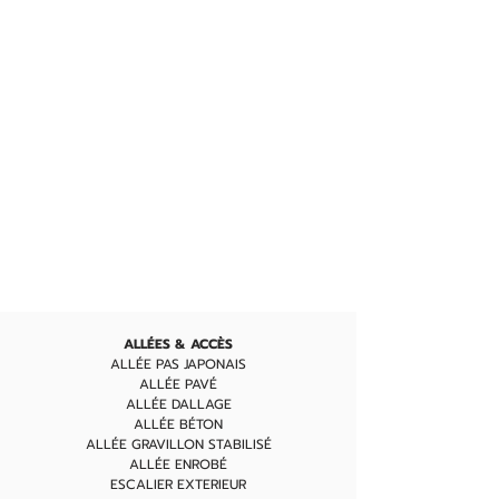
AUTRES PRESTATIONS
nos services: paysagiste caen -paysager caen- aménagement de jardin caen- création de jardin à caen- amenagement de jardin à caen, creer un jardin à caen- bassins et fontaines, allées et accès, massifs, jardins exotique, terrasses en bois, terrasses béton, plantations et entretien avec un
crédit d’impôt défiscalisable, gazon ou engazonnement, basé à ouistréham, nous intervenons dans tout le calvados 14, , n'hésitez pas à nous demander un devis pour chiffrer votre projet de rénovation ou de création de jardin
ALLÉES &
ACCÈS
ALLÉE PAS JAPONAIS
ALLÉE PAVÉ
ALLÉE DALLA
GE
ALLÉE BÉ
TON
ALLÉE GRAVILLON S
TABILISÉ
ALLÉE ENROBÉ
ESCALIER EXTERIEUR