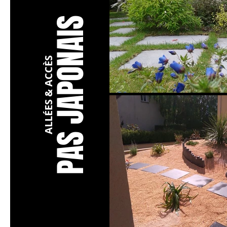
S JAPONAIS
ALLÉES & ACCÈS
PA