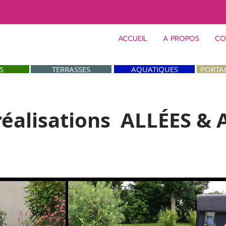
ACCUEIL
A PROPOS
CO
S
TERRASSES
AQUATIQUES
PORTA
réalisations ALLÉES
& 