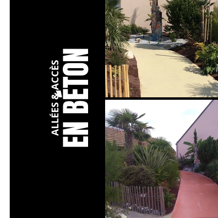
N BÉTON
ALLÉES & ACCÈS
E